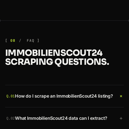
08
FAQ
IMMOBILIENSCOUT24
SCRAPING QUESTIONS.
+
How do I scrape an ImmobilienScout24 listing?
Q.01
Send the ImmobilienScout24 Exposé URL to the
+
What ImmobilienScout24 data can I extract?
Crawlbase Crawling API with your token and
Q.02
scraper=immobilienscout24-property
.