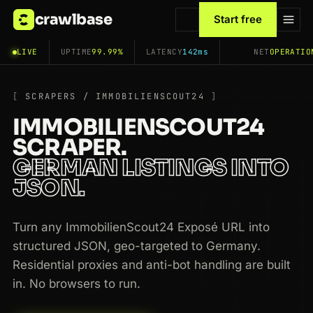
crawlbase
Start free
LIVE
UPTIME
99.99%
LATENCY
142ms
NET
OPERATIO
SCRAPERS / IMMOBILIENSCOUT24
IMMOBILIENSCOUT24
SCRAPER.
GERMAN LISTINGS INTO
JSON.
Turn any ImmobilienScout24 Exposé URL into
structured JSON, geo-targeted to Germany.
Residential proxies and anti-bot handling are built
in. No browsers to run.