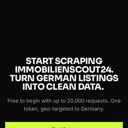
You can start free with up to 20,000 requests and
CAPTCHAs, and there is nothing to maintain when
no credit card. Paid plans scale with usage, and the
ImmobilienScout24 changes its anti-bot setup.
same token works across every Crawlbase
scraper and the Crawling API.
START SCRAPING
IMMOBILIENSCOUT24.
TURN GERMAN LISTINGS
INTO CLEAN DATA.
Free to begin with up to 20,000 requests. One
token, geo-targeted to Germany.