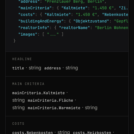
"address"
:
"Prenzlauer Berg, Berlin"
,
"mainCriteria"
:
{
"Kaltmiete"
:
"1.450 €"
,
"Zi."
:
"costs"
:
{
"Kaltmiete"
:
"1.450 €"
,
"Nebenkosten"
"buildingAndEnergy"
:
{
"Objektzustand"
:
"Gepfleg
"realtorInfo"
:
{
"realtorName"
:
"Berlin Wohnen G
"images"
:
[
"..."
]
}
HEADLINE
· string
· string
title
address
MAIN CRITERIA
·
mainCriteria.Kaltmiete
string
·
mainCriteria.Fläche
string
· string
mainCriteria.Warmmiete
COSTS
· string
·
costs.Nebenkosten
costs.Heizkosten