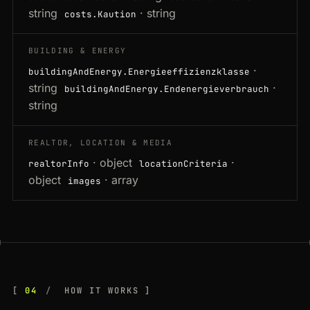
string
· string
costs.Kaution
BUILDING & ENERGY
·
buildingAndEnergy.Energieeffizienzklasse
string
·
buildingAndEnergy.Endenergieverbrauch
string
REALTOR, LOCATION & MEDIA
· object
·
realtorInfo
locationCriteria
object
· array
images
04
HOW IT WORKS